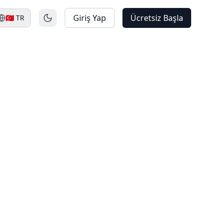
Giriş Yap
Ücretsiz Başla
🇹🇷
TR