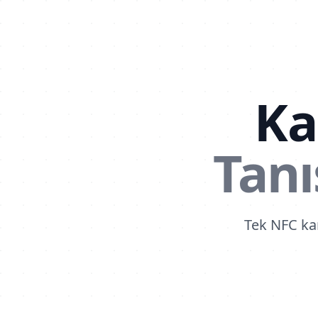
Kar
Tanı
Tek NFC kar