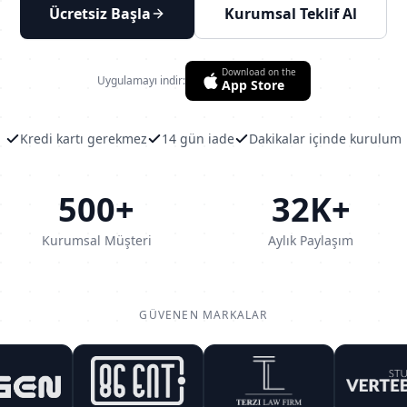
Ücretsiz Başla
Kurumsal Teklif Al
Download on the
Uygulamayı indir:
App Store
Kredi kartı gerekmez
14 gün iade
Dakikalar içinde kurulum
500+
32K+
Kurumsal Müşteri
Aylık Paylaşım
GÜVENEN MARKALAR