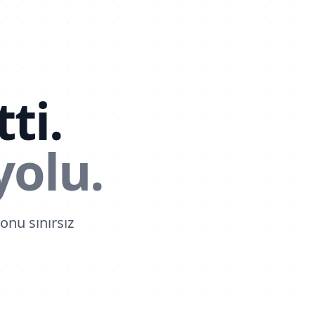
ti.
yolu.
onu sınırsız