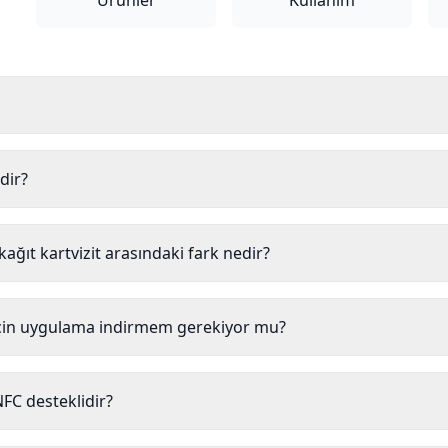
Ürünler
Kullanım
dir?
e kağıt kartvizit arasındaki fark nedir?
çin uygulama indirmem gerekiyor mu?
NFC desteklidir?